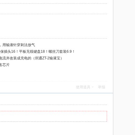
，用输液针穿刺法放气
保插头16！平板无线键盘18！螺丝刀套装6.9！
流并改装成充电的（圳通ZT-2输液宝）
名芯片
使用道具
举报