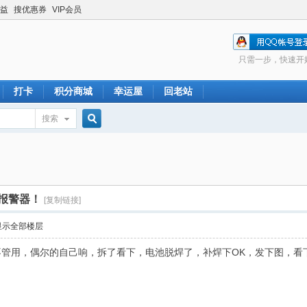
益
搜优惠券
VIP会员
只需一步，快速开
打卡
积分商城
幸运屋
回老站
搜索
搜
索
报警器！
[复制链接]
显示全部楼层
不管用，偶尔的自己响，拆了看下，电池脱焊了，补焊下OK，发下图，看