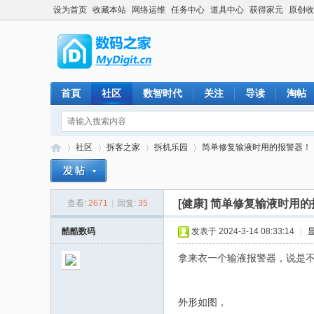
设为首页
收藏本站
网络运维
任务中心
道具中心
获得家元
原创收
首頁
社区
数智时代
关注
导读
淘帖
社区
拆客之家
拆机乐园
简单修复输液时用的报警器！
[健康]
简单修复输液时用的
查看:
2671
|
回复:
35
数
»
›
›
›
酷酷数码
发表于 2024-3-14 08:33:14
|
拿来衣一个输液报警器，说是
外形如图，