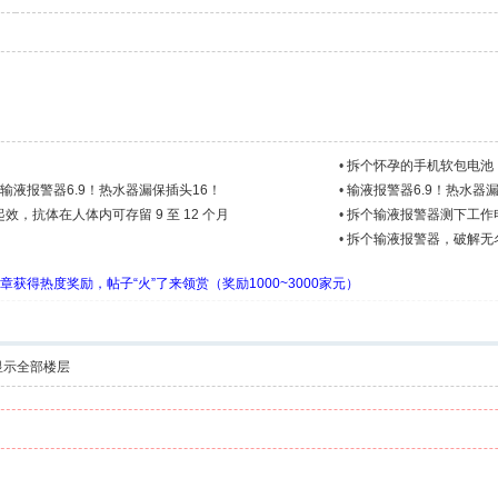
•
拆个怀孕的手机软包电池
！输液报警器6.9！热水器漏保插头16！
•
输液报警器6.9！热水器漏
，抗体在人体内可存留 9 至 12 个月
•
拆个输液报警器测下工作电
•
拆个输液报警器，破解无
章获得热度奖励，帖子“火”了来领赏（奖励1000~3000家元）
显示全部楼层