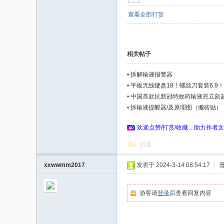
家
查看全部打赏
相关帖子
•
拆解输液报警器
•
平板无线键盘18！螺丝刀套装6.9
•
中国首款抗新冠特效药输液完立刻起效
•
拆输液提醒器/及原理图（搬砖贴）
欢迎点赞/打赏/收藏，助力作者文
回复
xxwwmm2017
发表于 2024-3-14 08:54:17
|
游客请
登录
后查看回复内容