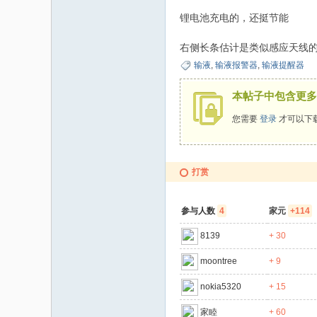
锂电池充电的，还挺节能
码
右侧长条估计是类似感应天线
输液
,
输液报警器
,
输液提醒器
本帖子中包含更多
您需要
登录
才可以下
打赏
之
参与人数
4
家元
+114
8139
+ 30
moontree
+ 9
nokia5320
+ 15
家睦
+ 60