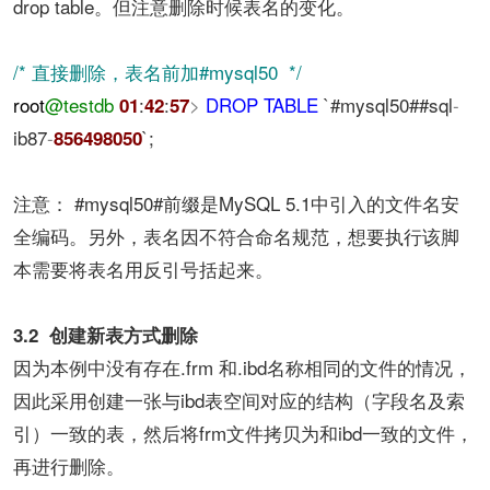
drop table。但注意删除时候表名的变化。
/*
直接删除，表名前加#mysql50
*/
root
@testdb
:
:
>
DROP
TABLE
`#mysql50##sql
-
01
42
57
ib87
-
`;
856498050
注意： #mysql50#前缀是MySQL 5.1中引入的文件名安
全编码。另外，表名因不符合命名规范，想要执行该脚
本需要将表名用反引号括起来。
3.2
创建新表方式删除
因为本例中没有存在.frm 和.ibd名称相同的文件的情况，
因此采用创建一张与ibd表空间对应的结构（字段名及索
引）一致的表，然后将frm文件拷贝为和ibd一致的文件，
再进行删除。