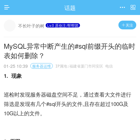
话题




访问电脑版
关注
不长叶子的树
Lv.0 原创主/帮帮团

MySQL异常中断产生的#sql前缀开头的临时
表如何删除？
01-25 10:39
服务器运维
IP属地:福建省厦门市同安区 电信
1. 现象
巡检时发现服务器磁盘空间不足，通过查看大文件进行
筛选是发现有几个#sql开头的文件,且存在超过100G及
10G以上的文件。