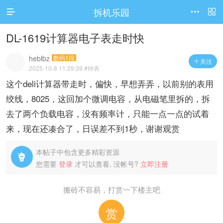
拆机乐园




访问电脑版
DL-1619计算器电子表走时快
heblbz
数码1段
关注

2025-10-8 11:29:39
#钟表
这个deli计算器带走时，偏快，早想弄弄，以前别的表用
绞线，8025，这回加个微调电容，从电磁笔里拆的，拆
去了两个负载电容，没有频率计，只能一点一点的试着
来，现在还凑合了，日误差不到1秒，谢谢观赏
本帖子中包含更多精彩资源

您需要
登录
才可以查看, 没帐号?
立即注册
搬砖不容易，打赏一下楼主吧
赏