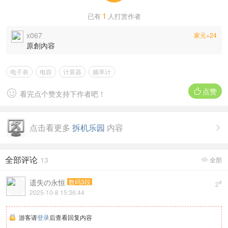
1
已有
人打赏作者
x067
家元+24
原創內容
电子表
电容
计算器
频率计
点赞


看完点个赞支持下作者吧！
点击看更多
拆机乐园
内容

全部评论
13
全部

遗失の永恒
数码3段
#
2
2025-10-8 15:36:44
游客请
登录
后查看回复内容