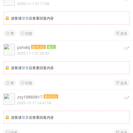
2025-11-7 21:17:08
游客请
登录
后查看回复内容
赞
回复
道具



pxhxkij
数码3段
楼主
#
13
2025-11-7 21:40:22
游客请
登录
后查看回复内容
赞
回复
道具



zxy19860817
数码3段
#
14
2025-12-17 14:41:54
游客请
登录
后查看回复内容
回复
道具

