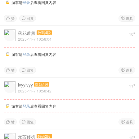
游客请
登录
后查看回复内容
赞
回复
道具



落花萧然
数码4段
#
10
2025-11-7 10:58:04
游客请
登录
后查看回复内容
赞
回复
道具



lvyylvyy
数码5段
#
11
2025-11-7 10:58:42
游客请
登录
后查看回复内容
赞
回复
道具



无芯修机
数码2段
#
12