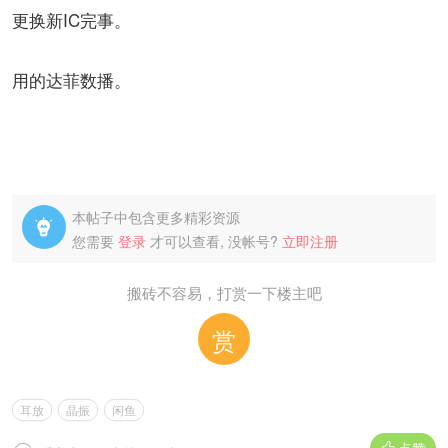
更换新IC完事。
用的达菲数播。
本帖子中包含更多精彩资源

您需要
登录
才可以查看, 没帐号?
立即注册
搬砖不容易，打赏一下楼主吧
赏
耳放
晶振
闲鱼