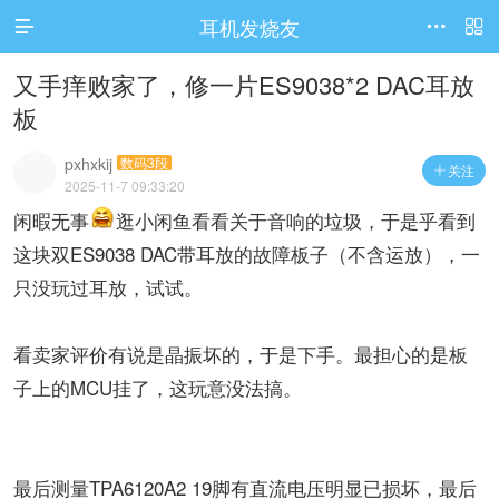
耳机发烧友




访问电脑版
又手痒败家了，修一片ES9038*2 DAC耳放
板
pxhxkij
数码3段
关注

2025-11-7 09:33:20
闲暇无事
逛小闲鱼看看关于音响的垃圾，于是乎看到
这块双ES9038 DAC带耳放的故障板子（不含运放），一
只没玩过耳放，试试。
看卖家评价有说是晶振坏的，于是下手。最担心的是板
子上的MCU挂了，这玩意没法搞。
最后测量TPA6120A2 19脚有直流电压明显已损坏，最后