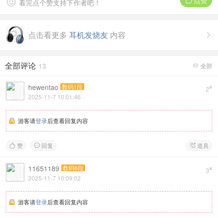
点赞


看完点个赞支持下作者吧！
点击看更多
耳机发烧友
内容

全部评论
13
全部

hewentao
数码1段
#
2
2025-11-7 10:01:46
游客请
登录
后查看回复内容
赞
回复
道具



11651189
数码6段
#
3
2025-11-7 10:09:02
游客请
登录
后查看回复内容