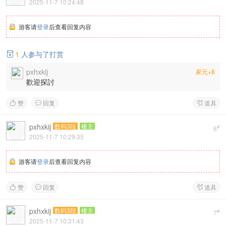
2025-11-7 10:24:48
游客请
登录
后查看回复内容
1
人参与了打赏

pxhxkij
家元+8
歡迎探討
赞
回复
道具



pxhxkij
数码3段
楼主
#
6
2025-11-7 10:29:35
游客请
登录
后查看回复内容
赞
回复
道具



pxhxkij
数码3段
楼主
#
7
2025-11-7 10:31:43