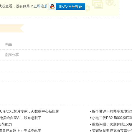
载或查看，没有账号？
立即注册
理由
謝謝分享
！PCIe/CXL芯片专家，AI数据中心新纽带
•
拆个带WiFi的共享充电宝C
池卖给自家AI，股东急眼了
•
小电二代PB2-5000彻
负荷能力
•
硬核评测：实测休眠150μ
续航怪兽已在路上：干掉充电宝
•
荣耀这是要把充电宝塞进手