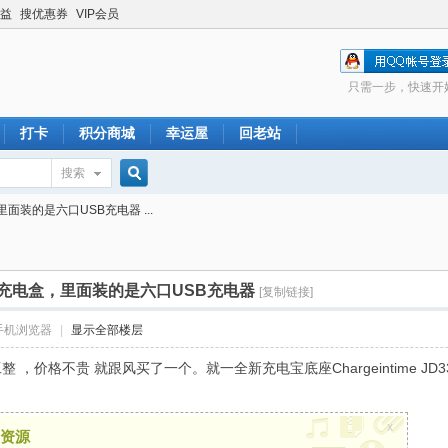
益
搜优惠券
VIP会员
只需一步，快速开
打卡
积分商城
幸运屋
回老站
搜索
搜
装的是六口USB充电器 ...
索
充电盒，里面装的是六口USB充电器
[复制链接]
手机浏览器
|
显示全部楼层
，价格不贵 就跟风买了一个。就一全新充电宝底座Chargeintime JD
x
资源