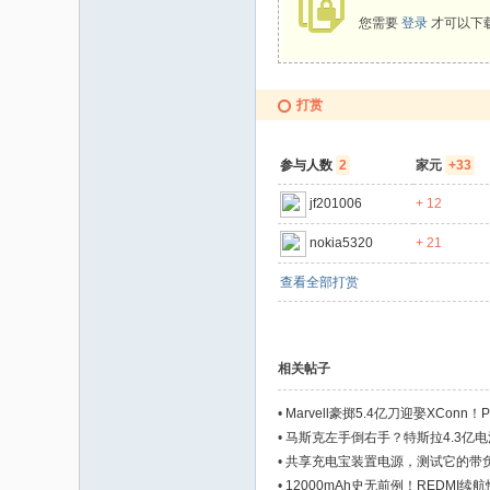
您需要
登录
才可以下
码
打赏
参与人数
2
家元
+33
jf201006
+ 12
nokia5320
+ 21
之
查看全部打赏
相关帖子
•
Marvell豪掷5.4亿刀迎娶XConn
•
马斯克左手倒右手？特斯拉4.3亿电
•
共享充电宝装置电源，测试它的带
•
12000mAh史无前例！REDMI