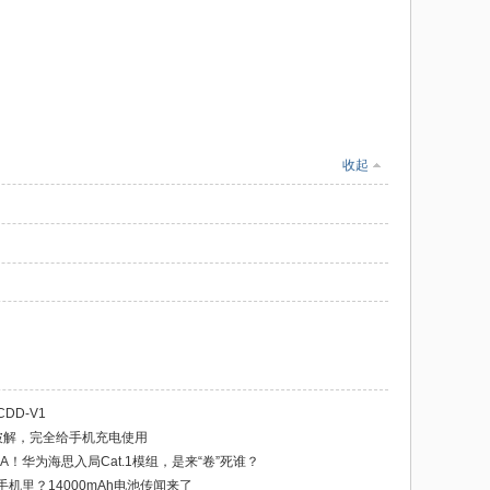
收起
DD-V1
底破解，完全给手机充电使用
A！华为海思入局Cat.1模组，是来“卷”死谁？
机里？14000mAh电池传闻来了