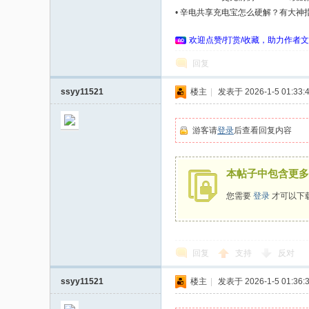
家
•
辛电共享充电宝怎么硬解？有大神
欢迎点赞/打赏/收藏，助力作者文
回复
ssyy11521
楼主
|
发表于 2026-1-5 01:33:
游客请
登录
后查看回复内容
本帖子中包含更多
您需要
登录
才可以下
回复
支持
反对
ssyy11521
楼主
|
发表于 2026-1-5 01:36: