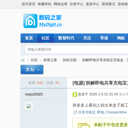
设为首页
收藏本站
网络运维
任务中心
道具中心
获得家元
原创收
首頁
社区
数智时代
关注
导读
淘帖
社区
拆客之家
拆机乐园
拆解即电共享充电宝充电盒，里面
[电源]
拆解即电共享充电宝
查看:
848
|
回复:
45
数
»
›
›
›
ssyy11521
发表于 2026-1-5 01:31:45
来自
拼多多上看别人拆出来盒子挺工整 
共享充电宝
,
即电
,
Chargeintime
本帖子中包含更多