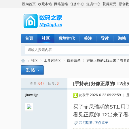
设为首页
收藏本站
网络运维
任务中心
道具中心
获得家元
原创收
首頁
社区
数智时代
关注
导读
淘帖
社区
工具讨论区
仪表谈谈
好像正原的LT2出来了看看谁
[手持表]
好像正原的LT2
查看:
647
|
回复:
6
数
»
›
›
›
jiuweiljp
发表于 2026-6-22 09:22:59
|
买了菲尼瑞斯的ST1,
看见正原的LT2出来了
菲尼瑞斯
,
正点原子