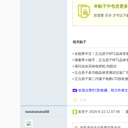
本帖子中包含更多
码
您需要
登录
才可以下
相关帖子
•
全能掌中宝！正点原子MT1晶体管
•
测量界小能手，正点原子MT1晶体
•
请问业余买啥电焊机 内阻仪
之
•
正点原子多功能晶体管测试仪返厂
•
正点原子第二代镊子电桥LT2拆机
欢迎点赞/打赏/收藏，助力作者文
回复
sasasasasa58
发表于 2026-6-22 11:07:46
|
游客请
登录
后查看回复内容