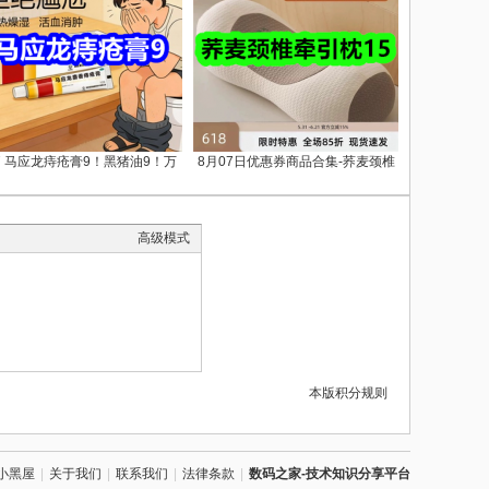
.7 马应龙痔疮膏9！黑猪油9！万
8月07日优惠券商品合集-荞麦颈椎
高级模式
本版积分规则
小黑屋
|
关于我们
|
联系我们
|
法律条款
|
数码之家-技术知识分享平台