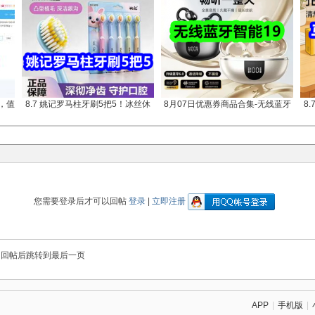
元，值
8.7 姚记罗马柱牙刷5把5！冰丝休
8月07日优惠券商品合集-无线蓝牙
8
您需要登录后才可以回帖
登录
|
立即注册
回帖后跳转到最后一页
APP
|
手机版
|