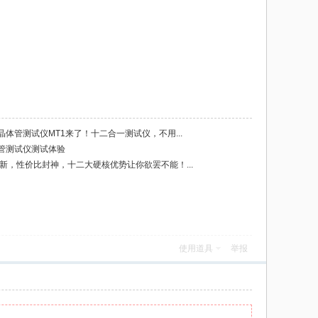
体管测试仪MT1来了！十二合一测试仪，不用...
体管测试仪测试体验
上新，性价比封神，十二大硬核优势让你欲罢不能！...
使用道具
举报