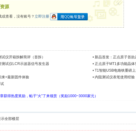
x
资源
载或查看，没有账号？
立即注册
测试仪开箱拆解简评（首拆）
•
新品首发：正点原子首款晶
管测试仪LCR示波器信号发生器
•
正点原子MT1多功能晶
•
T1智能USB电烙铁重磅
归来+最新固件体验
•
内阻测试仪表笔使用经验
测试
章获得热度奖励，帖子“火”了来领赏（奖励1000~3000家元）
显示全部楼层