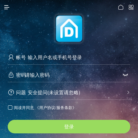




访问电脑版
帐号

密码


问题
安全提问(未设置请忽略)


阅读并同意
《用户协议/服务条款》

登录