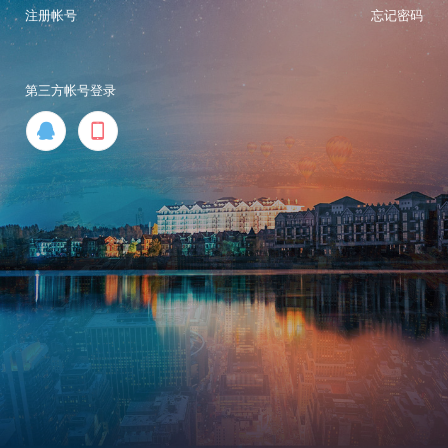
注册帐号
忘记密码
第三方帐号登录

