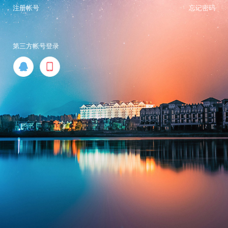
注册帐号
忘记密码
第三方帐号登录

