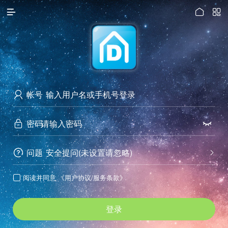




访问电脑版
帐号

密码


问题
安全提问(未设置请忽略)


阅读并同意
《用户协议/服务条款》

登录