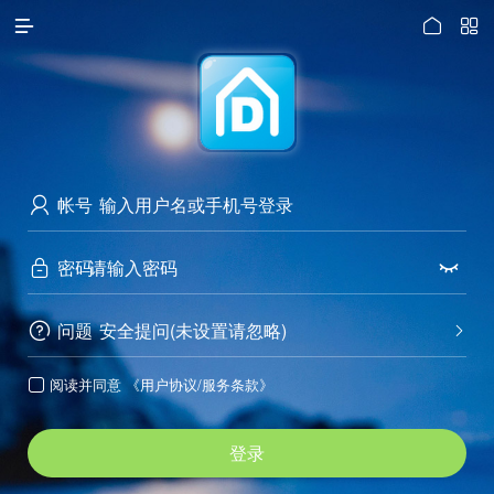




访问电脑版
帐号

密码


问题
安全提问(未设置请忽略)


阅读并同意
《用户协议/服务条款》

登录