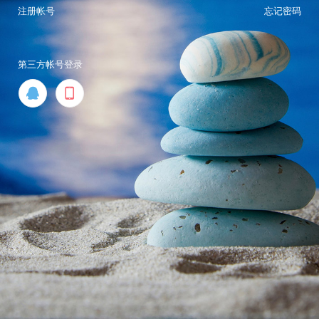
注册帐号
忘记密码
第三方帐号登录

