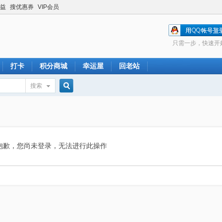
益
搜优惠券
VIP会员
只需一步，快速开
打卡
积分商城
幸运屋
回老站
搜索
搜
索
抱歉，您尚未登录，无法进行此操作