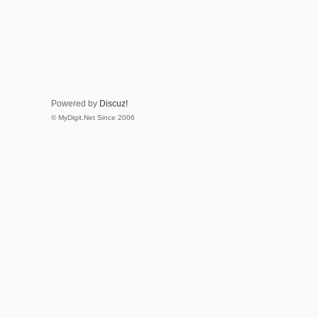
Powered by
Discuz!
© MyDigit.Net Since 2006