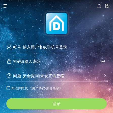




访问电脑版
帐号

密码


问题
安全提问(未设置请忽略)


阅读并同意
《用户协议/服务条款》

登录