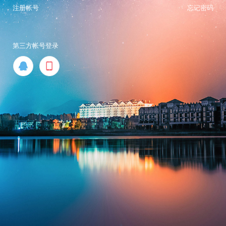
注册帐号
忘记密码
第三方帐号登录

