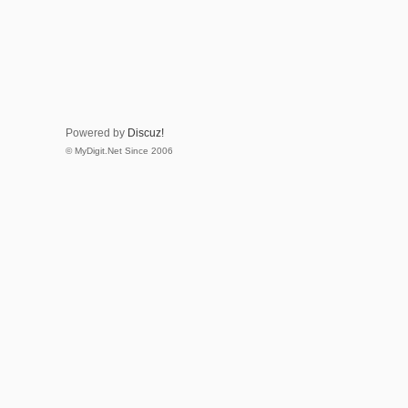
Powered by
Discuz!
© MyDigit.Net Since 2006