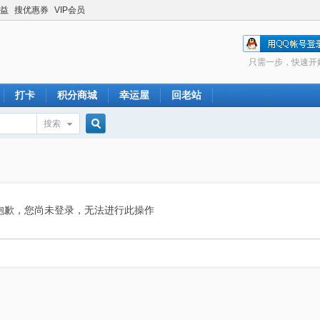
益
搜优惠券
VIP会员
只需一步，快速开
打卡
积分商城
幸运屋
回老站
搜索
搜
索
抱歉，您尚未登录，无法进行此操作