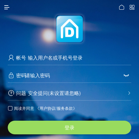




访问电脑版
帐号

密码


问题
安全提问(未设置请忽略)


阅读并同意
《用户协议/服务条款》

登录