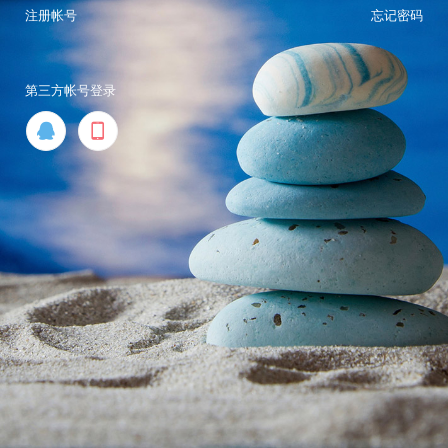
注册帐号
忘记密码
第三方帐号登录

