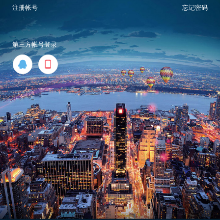
注册帐号
忘记密码
第三方帐号登录

