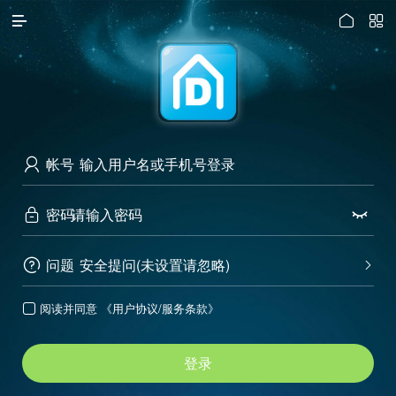




访问电脑版
帐号

密码


问题
安全提问(未设置请忽略)


阅读并同意
《用户协议/服务条款》

登录