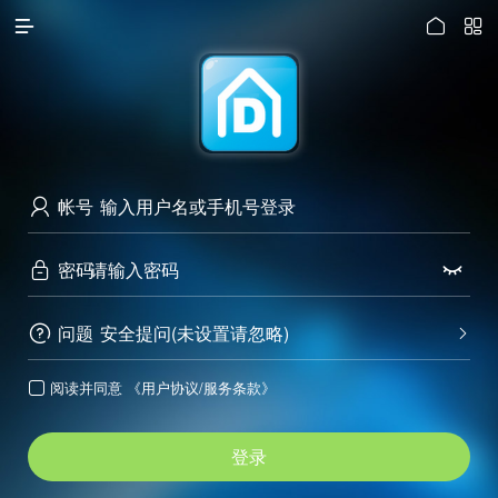




访问电脑版
帐号

密码


问题
安全提问(未设置请忽略)


阅读并同意
《用户协议/服务条款》

登录