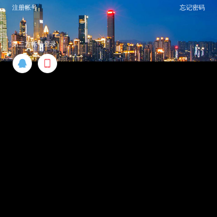
注册帐号
忘记密码
第三方帐号登录

