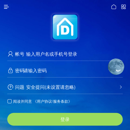




访问电脑版
帐号

密码


问题
安全提问(未设置请忽略)


阅读并同意
《用户协议/服务条款》

登录