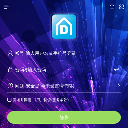




访问电脑版
帐号

密码


问题
安全提问(未设置请忽略)


阅读并同意
《用户协议/服务条款》

登录