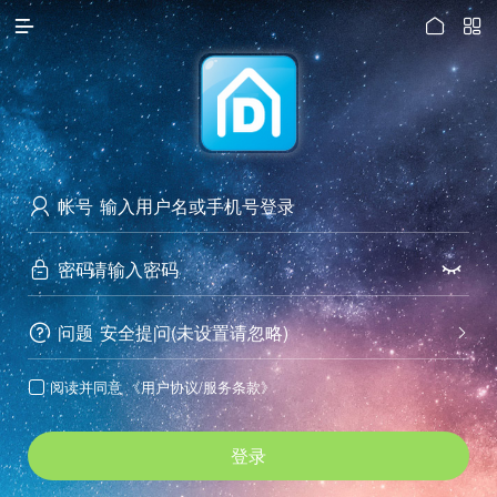




访问电脑版
帐号

密码


问题
安全提问(未设置请忽略)


阅读并同意
《用户协议/服务条款》

登录