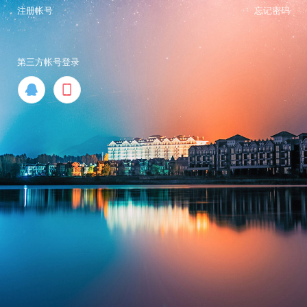
注册帐号
忘记密码
第三方帐号登录

