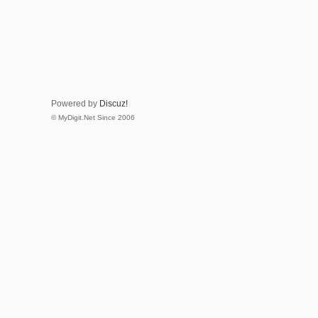
Powered by
Discuz!
© MyDigit.Net Since 2006