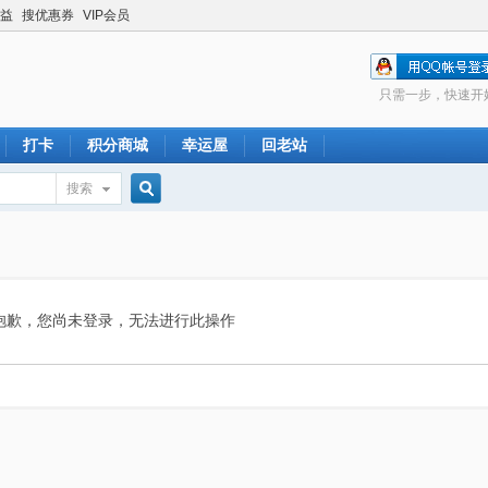
益
搜优惠券
VIP会员
只需一步，快速开
打卡
积分商城
幸运屋
回老站
搜索
搜
索
抱歉，您尚未登录，无法进行此操作