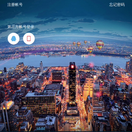
注册帐号
忘记密码
第三方帐号登录

