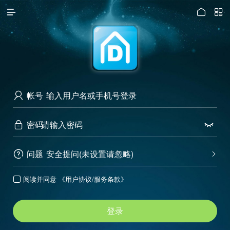




访问电脑版
帐号

密码


问题
安全提问(未设置请忽略)


阅读并同意
《用户协议/服务条款》

登录