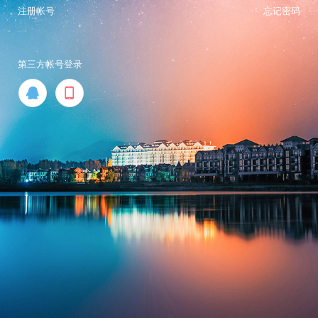
注册帐号
忘记密码
第三方帐号登录

