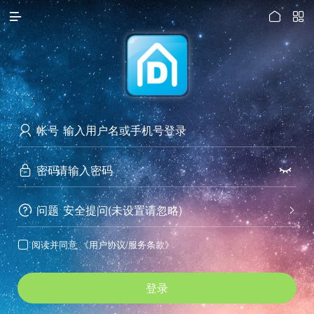




访问电脑版
帐号

密码


问题
安全提问(未设置请忽略)


阅读并同意
《用户协议/服务条款》

登录