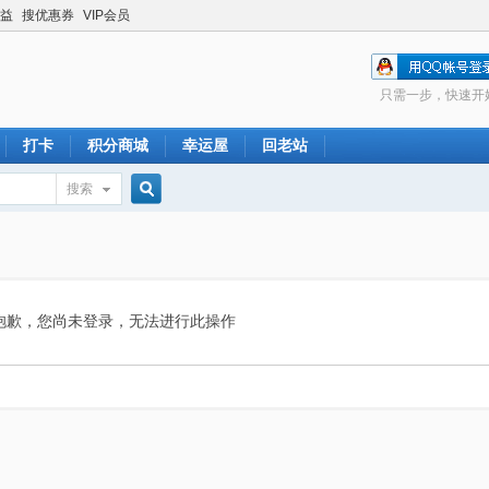
益
搜优惠券
VIP会员
只需一步，快速开
打卡
积分商城
幸运屋
回老站
搜索
搜
索
抱歉，您尚未登录，无法进行此操作