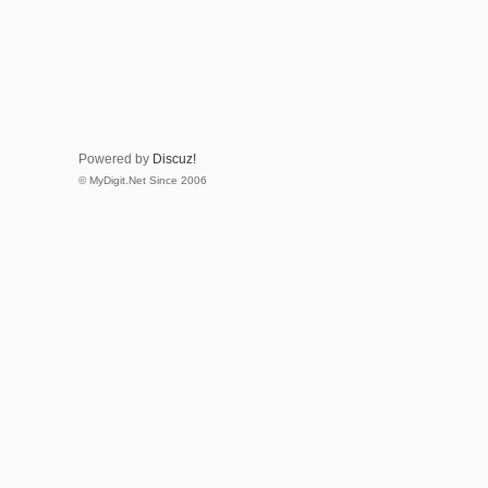
Powered by
Discuz!
© MyDigit.Net Since 2006