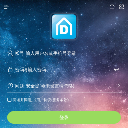




访问电脑版
帐号

密码


问题
安全提问(未设置请忽略)


阅读并同意
《用户协议/服务条款》

登录