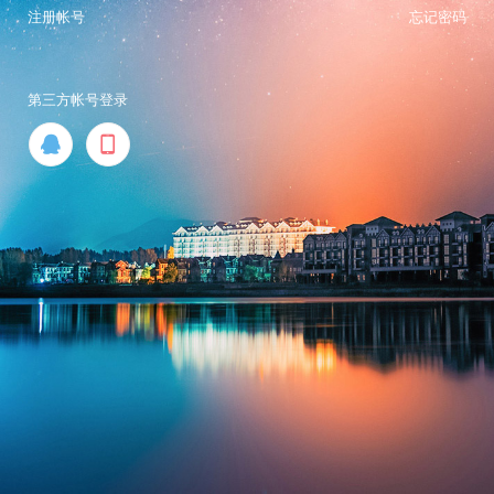
注册帐号
忘记密码
第三方帐号登录

