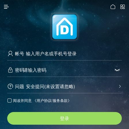




访问电脑版
帐号

密码


问题
安全提问(未设置请忽略)


阅读并同意
《用户协议/服务条款》

登录