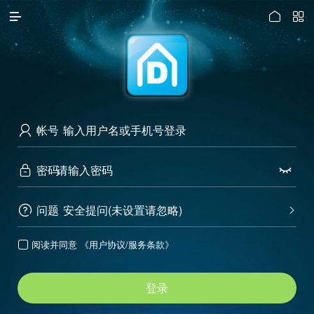




访问电脑版
帐号

密码


问题
安全提问(未设置请忽略)


阅读并同意
《用户协议/服务条款》

登录