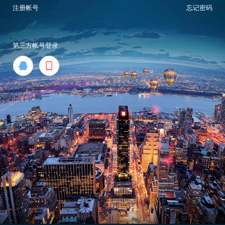
注册帐号
忘记密码
第三方帐号登录

