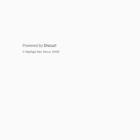
Powered by
Discuz!
© MyDigit.Net Since 2006