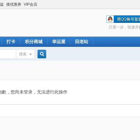
益
搜优惠券
VIP会员
只需一步，快速开
打卡
积分商城
幸运屋
回老站
搜索
搜
索
抱歉，您尚未登录，无法进行此操作