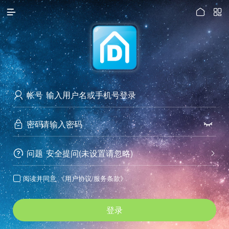




访问电脑版
帐号

密码


问题
安全提问(未设置请忽略)


阅读并同意
《用户协议/服务条款》

登录