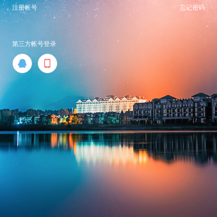
注册帐号
忘记密码
第三方帐号登录

