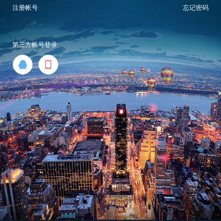
注册帐号
忘记密码
第三方帐号登录

