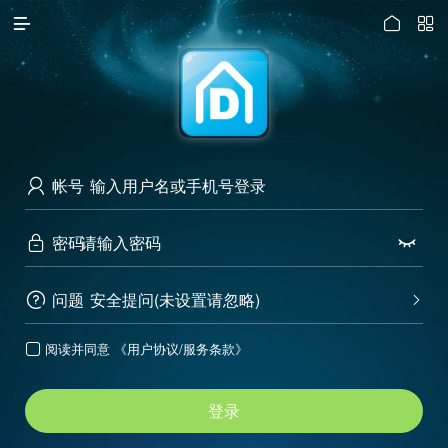




访问电脑版
帐号

密码


问题
安全提问(未设置请忽略)


阅读并同意
《用户协议/服务条款》

登录