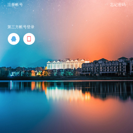
注册帐号
忘记密码
第三方帐号登录

