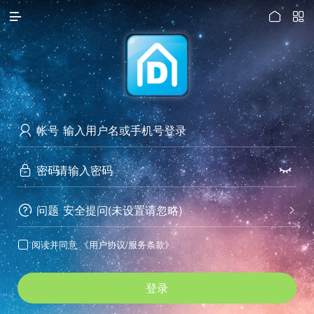




访问电脑版
帐号

密码


问题
安全提问(未设置请忽略)


阅读并同意
《用户协议/服务条款》

登录