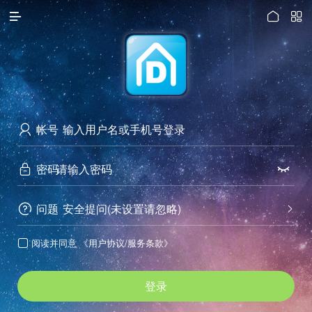




访问电脑版
帐号

密码


问题
安全提问(未设置请忽略)


阅读并同意
《用户协议/服务条款》

登录