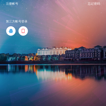
注册帐号
忘记密码
第三方帐号登录

