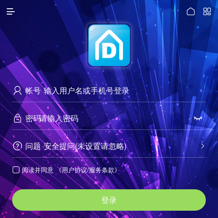




访问电脑版
帐号

密码


问题
安全提问(未设置请忽略)


阅读并同意
《用户协议/服务条款》

登录