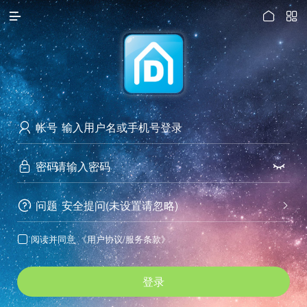




访问电脑版
帐号

密码


问题
安全提问(未设置请忽略)


阅读并同意
《用户协议/服务条款》

登录