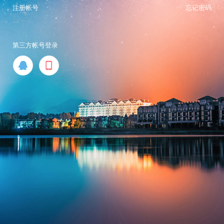
注册帐号
忘记密码
第三方帐号登录

