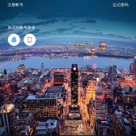
注册帐号
忘记密码
第三方帐号登录

