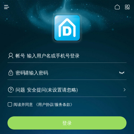




访问电脑版
帐号

密码


问题
安全提问(未设置请忽略)


阅读并同意
《用户协议/服务条款》

登录