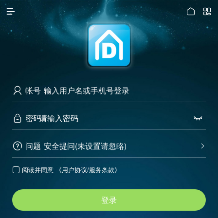




访问电脑版
帐号

密码


问题
安全提问(未设置请忽略)


阅读并同意
《用户协议/服务条款》

登录