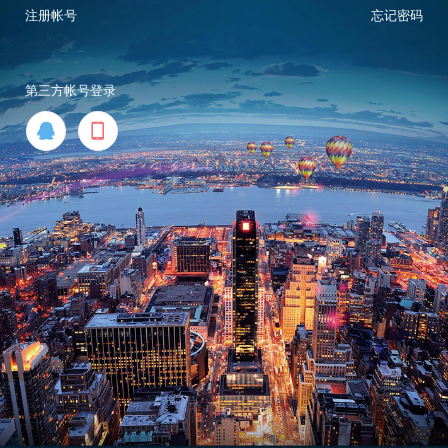
注册帐号
忘记密码
第三方帐号登录

