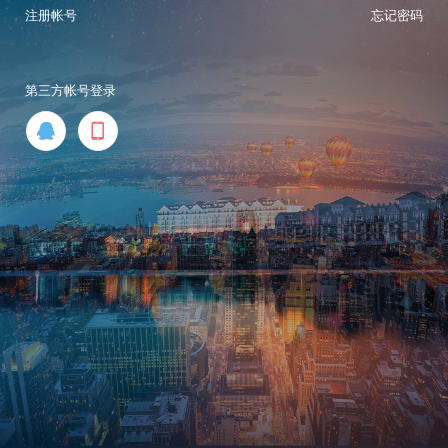
注册帐号
忘记密码
第三方帐号登录

