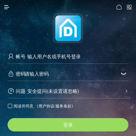




访问电脑版
帐号

密码


问题
安全提问(未设置请忽略)


阅读并同意
《用户协议/服务条款》

登录