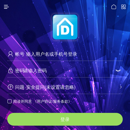




访问电脑版
帐号

密码


问题
安全提问(未设置请忽略)


阅读并同意
《用户协议/服务条款》

登录