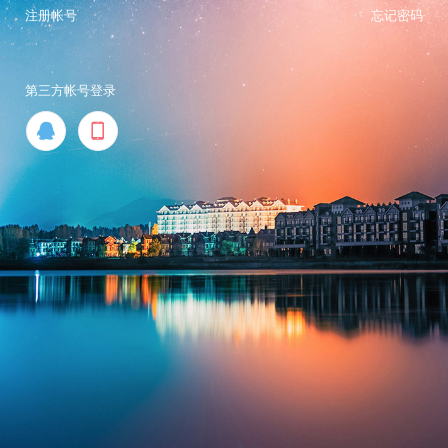
注册帐号
忘记密码
第三方帐号登录

