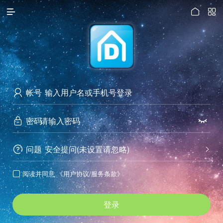




访问电脑版
帐号

密码


问题
安全提问(未设置请忽略)


阅读并同意
《用户协议/服务条款》

登录