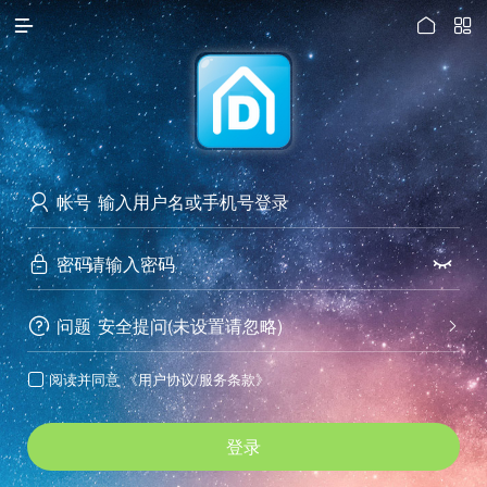




访问电脑版
帐号

密码


问题
安全提问(未设置请忽略)


阅读并同意
《用户协议/服务条款》

登录