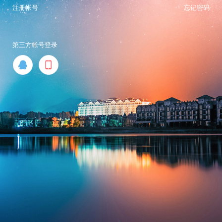
注册帐号
忘记密码
第三方帐号登录

