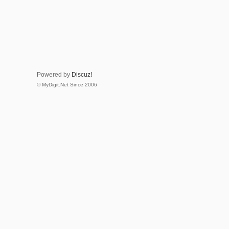
Powered by
Discuz!
© MyDigit.Net Since 2006