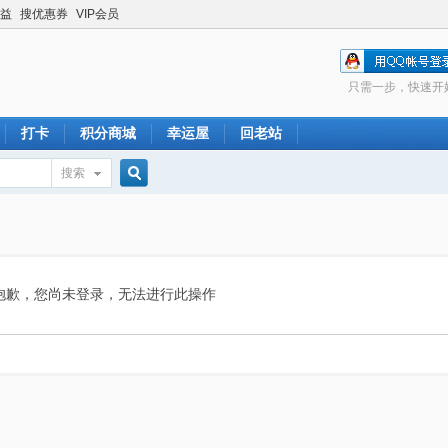
益
搜优惠券
VIP会员
只需一步，快速开
打卡
积分商城
幸运屋
回老站
搜索
搜
索
抱歉，您尚未登录，无法进行此操作