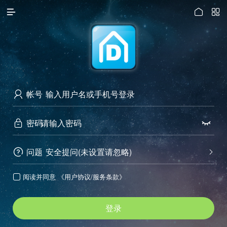




访问电脑版
帐号

密码


问题
安全提问(未设置请忽略)


阅读并同意
《用户协议/服务条款》

登录