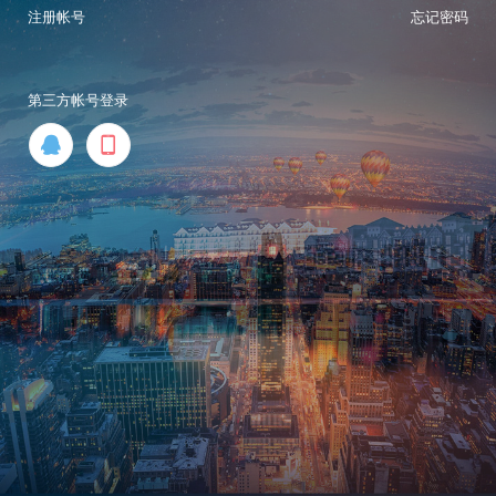
注册帐号
忘记密码
第三方帐号登录

