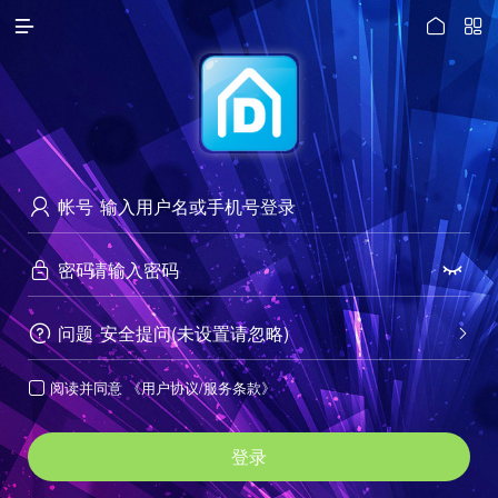




访问电脑版
帐号

密码


问题
安全提问(未设置请忽略)


阅读并同意
《用户协议/服务条款》

登录