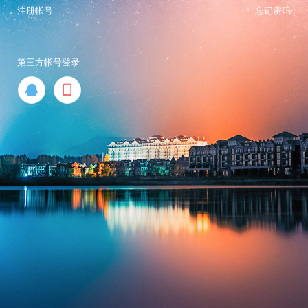
注册帐号
忘记密码
第三方帐号登录

