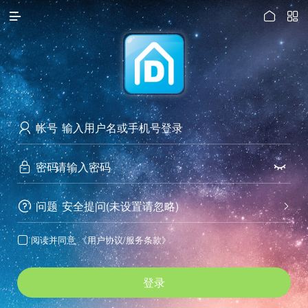




访问电脑版
帐号

密码


问题
安全提问(未设置请忽略)


阅读并同意
《用户协议/服务条款》

登录