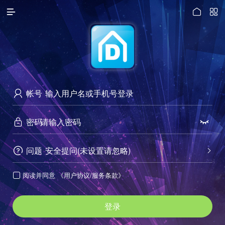




访问电脑版
帐号

密码


问题
安全提问(未设置请忽略)


阅读并同意
《用户协议/服务条款》

登录