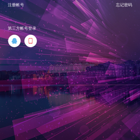
注册帐号
忘记密码
第三方帐号登录

