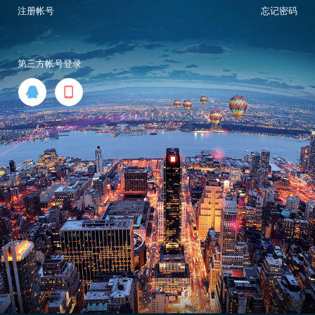
注册帐号
忘记密码
第三方帐号登录

