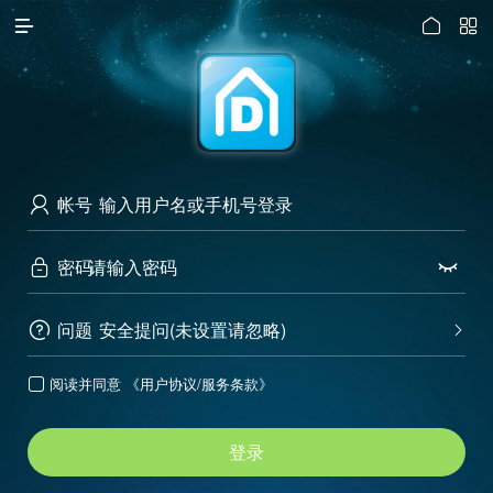




访问电脑版
帐号

密码


问题
安全提问(未设置请忽略)


阅读并同意
《用户协议/服务条款》

登录