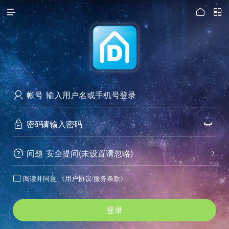




访问电脑版
帐号

密码


问题
安全提问(未设置请忽略)


阅读并同意
《用户协议/服务条款》

登录