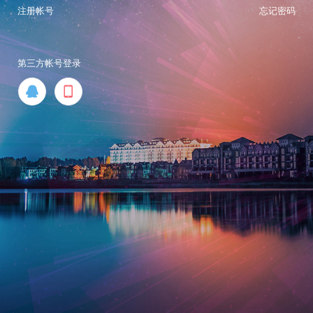
注册帐号
忘记密码
第三方帐号登录

