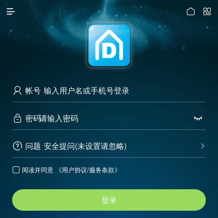




访问电脑版
帐号

密码


问题
安全提问(未设置请忽略)


阅读并同意
《用户协议/服务条款》

登录