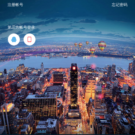
注册帐号
忘记密码
第三方帐号登录

