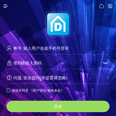




访问电脑版
帐号

密码


问题
安全提问(未设置请忽略)


阅读并同意
《用户协议/服务条款》

登录