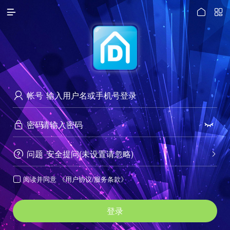




访问电脑版
帐号

密码


问题
安全提问(未设置请忽略)


阅读并同意
《用户协议/服务条款》

登录