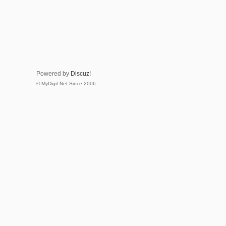
Powered by
Discuz!
© MyDigit.Net Since 2006