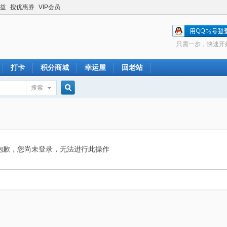
益
搜优惠券
VIP会员
只需一步，快速开
打卡
积分商城
幸运屋
回老站
搜索
搜
索
抱歉，您尚未登录，无法进行此操作