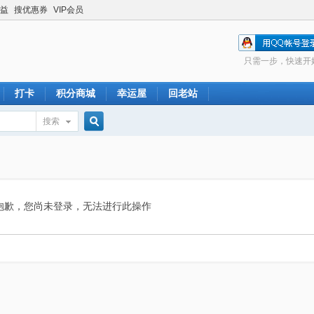
益
搜优惠券
VIP会员
只需一步，快速开
打卡
积分商城
幸运屋
回老站
搜索
搜
索
抱歉，您尚未登录，无法进行此操作