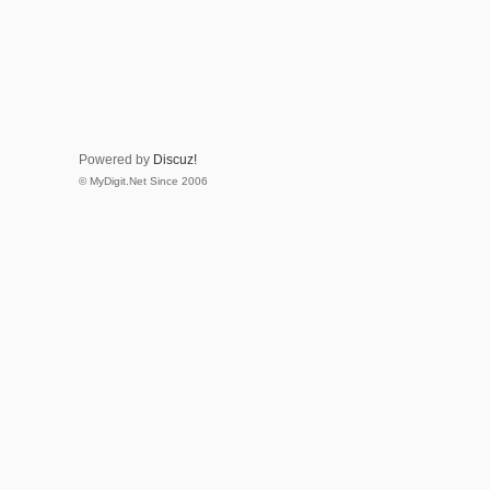
Powered by
Discuz!
© MyDigit.Net Since 2006